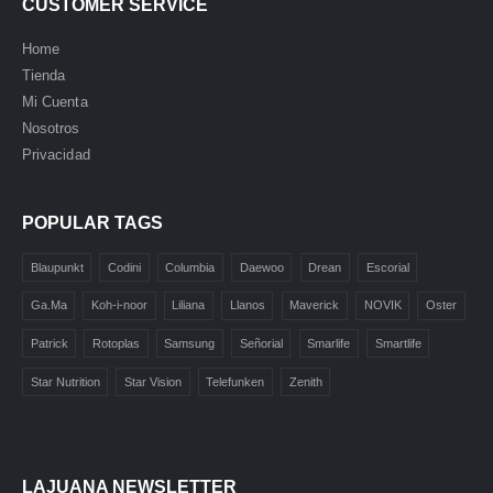
CUSTOMER SERVICE
Home
Tienda
Mi Cuenta
Nosotros
Privacidad
POPULAR TAGS
Blaupunkt
Codini
Columbia
Daewoo
Drean
Escorial
Ga.Ma
Koh-i-noor
Liliana
Llanos
Maverick
NOVIK
Oster
La Juana
🏪
Patrick
Rotoplas
Samsung
Señorial
Smarlife
Smartlife
Atención al Cliente
Star Nutrition
Star Vision
Telefunken
Zenith
🤖
¡Hola! 👋 Soy tu asistente virtual
de
La Juana
.
LAJUANA NEWSLETTER