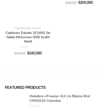
0
out of 5
Original
Current
$
200,000
$
250,000
price
price
was:
is:
$250,000.
$200,000
CALEFACCION
,
OUTLET
Calefactor Eskabe S21MX5 Sin
Salida Miniconvex 5000 Kcal/h
Marfil
0
out of 5
Original
Current
$
240,000
$
300,000
price
price
was:
is:
$300,000.
$240,000.
FEATURED PRODUCTS
Heladera c/Freezer 414 Lts Blanca Mod
CHD43/10 Columbia