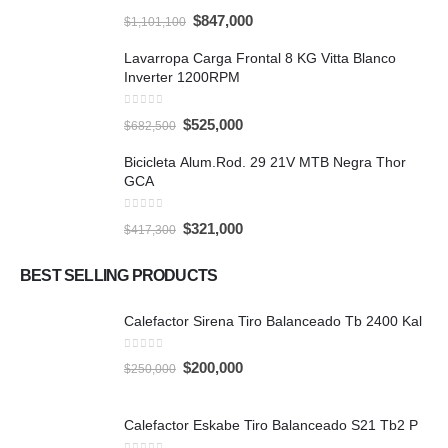
0
out of 5
Original
Current
$
847,000
$
1,101,100
price
price
was:
is:
Lavarropa Carga Frontal 8 KG Vitta Blanco
$1,101,100.
$847,000.
Inverter 1200RPM
0
out of 5
Original
Current
$
525,000
$
682,500
price
price
was:
is:
Bicicleta Alum.Rod. 29 21V MTB Negra Thor
$682,500.
$525,000.
GCA
0
out of 5
Original
Current
$
321,000
$
417,300
price
price
was:
is:
$417,300.
$321,000.
BEST SELLING PRODUCTS
Calefactor Sirena Tiro Balanceado Tb 2400 Kal
0
out of 5
Original
Current
$
200,000
$
250,000
price
price
was:
is:
$250,000.
$200,000.
Calefactor Eskabe Tiro Balanceado S21 Tb2 P