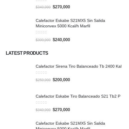
0
out of 5
Original
Current
$
270,000
$
340,000
price
price
was:
is:
$340,000.
$270,000.
Calefactor Eskabe S21MX5 Sin Salida
Miniconvex 5000 Kcal/h Marfil
0
out of 5
Original
Current
$
240,000
$
300,000
price
price
was:
is:
$300,000.
$240,000.
LATEST PRODUCTS
Calefactor Sirena Tiro Balanceado Tb 2400 Kal
0
out of 5
Original
Current
$
200,000
$
250,000
price
price
was:
is:
$250,000.
$200,000.
Calefactor Eskabe Tiro Balanceado S21 Tb2 P
0
out of 5
Original
Current
$
270,000
$
340,000
price
price
was:
is:
$340,000.
$270,000.
Calefactor Eskabe S21MX5 Sin Salida
Miniconvex 5000 Kcal/h Marfil