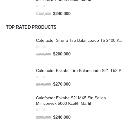
0
out of 5
Original
Current
$
240,000
$
300,000
price
price
was:
is:
$300,000.
$240,000.
TOP RATED PRODUCTS
Calefactor Sirena Tiro Balanceado Tb 2400 Kal
0
out of 5
Original
Current
$
200,000
$
250,000
price
price
was:
is:
$250,000.
$200,000.
Calefactor Eskabe Tiro Balanceado S21 Tb2 P
0
out of 5
Original
Current
$
270,000
$
340,000
price
price
was:
is:
$340,000.
$270,000.
Calefactor Eskabe S21MX5 Sin Salida
Miniconvex 5000 Kcal/h Marfil
0
out of 5
Original
Current
$
240,000
$
300,000
price
price
was:
is:
$300,000.
$240,000.