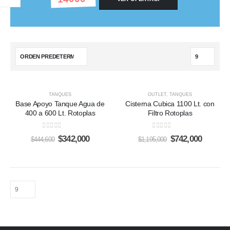
-23%
-38%
TANQUES
OUTLET
,
TANQUES
Base Apoyo Tanque Agua de
Cisterna Cubica 1100 Lt. con
400 a 600 Lt. Rotoplas
Filtro Rotoplas
0
out of 5
0
out of 5
Original
Current
Original
Current
$
342,000
$
742,000
$
444,600
$
1,195,000
price
price
price
price
was:
is:
was:
is:
$444,600.
$342,000.
$1,195,000.
$742,00