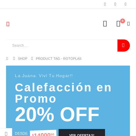
0
SHOP
PRODUCT TAG -
ROTOPLAS
La Juana. Viví Tu Hogar!!
Calefacción en
Promo
20% OFF
DESDE
14000
00
$
VER OFERTAS!