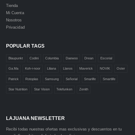
Tienda
Mi Cuenta
Nosotros
Privacidad
POPULAR TAGS
Blaupunkt
Codini
Columbia
Daewoo
Drean
Escorial
Ga.Ma
Koh-i-noor
Liliana
Llanos
Maverick
NOVIK
Oster
La Juana
🏪
Patrick
Rotoplas
Samsung
Señorial
Smarlife
Smartlife
Atención al Cliente
Star Nutrition
Star Vision
Telefunken
Zenith
🤖
¡Hola! 👋 Soy tu asistente virtual
de
La Juana
.
LAJUANA NEWSLETTER
¿En qué puedo ayudarte?
Recibi todas nuestras ofertas mas exclusivas y descuentos en tu
🛍️ Productos y precios