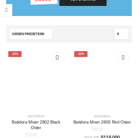
-23%
-23%
BATIDORAS
BATIDORAS
Batidora Mixer 2802 Black
Batidora Mixer 2803 Red Oster
Oster
0
out of 5
Original
Current
$
119,000
$
154,700