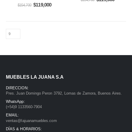
0
out of 5
price
price
Original
Current
$
119,000
$
154,700
was:
is:
price
price
$154,700.
$119,000
was:
is:
$154,700.
$119,000.
MUEBLES LA JUANA S.A
DIRECCION:
Pres. Juan Domingo Peron 3792, Lomas de Zamora, Buenos Aires.
WhatsApp:
(+54)9 1133560-7904
EMAIL:
ventas@lajuanamuebles.com
DÍAS & HORARIOS: