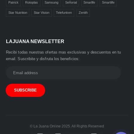
La Juana
🏪
Patrick
Rotoplas
Samsung
Señorial
Smarlife
Smartlife
Atención al Cliente
Star Nutrition
Star Vision
Telefunken
Zenith
🤖
¡Hola! 👋 Soy tu asistente virtual
de
La Juana
.
LAJUANA NEWSLETTER
¿En qué puedo ayudarte?
Recibi todas nuestras ofertas mas exclusivas y descuentos en tu
🛍️ Productos y precios
email. Suscribite y disfruta los beneficios:
📍 Ubicación y contacto
🚚 Envíos y pagos
© La Juana Online 2025. All Rights Reserved