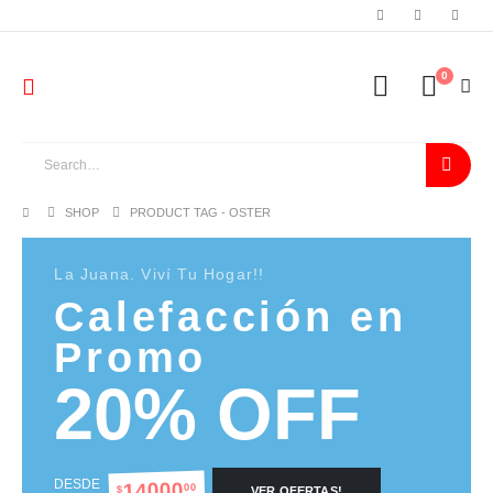
0
SHOP
PRODUCT TAG -
OSTER
La Juana. Viví Tu Hogar!!
Calefacción en
Promo
20% OFF
DESDE
14000
00
$
VER OFERTAS!