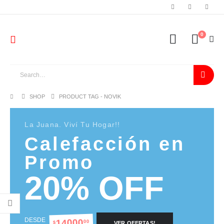
0
SHOP
PRODUCT TAG -
NOVIK
La Juana. Viví Tu Hogar!!
Calefacción en
Promo
20% OFF
DESDE
14000
00
$
VER OFERTAS!