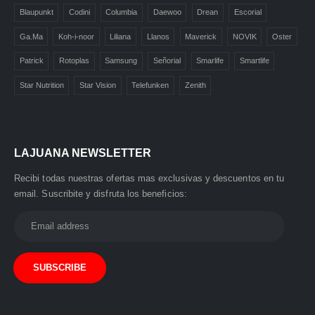
Blaupunkt
Codini
Columbia
Daewoo
Drean
Escorial
Ga.Ma
Koh-i-noor
Liliana
Llanos
Maverick
NOVIK
Oster
La Juana
🏪
Patrick
Rotoplas
Samsung
Señorial
Smarlife
Smartlife
Atención al Cliente
Star Nutrition
Star Vision
Telefunken
Zenith
🤖
¡Hola! 👋 Soy tu asistente virtual
de
La Juana
.
LAJUANA NEWSLETTER
¿En qué puedo ayudarte?
Recibi todas nuestras ofertas mas exclusivas y descuentos en tu
🛍️ Productos y precios
email. Suscribite y disfruta los beneficios:
📍 Ubicación y contacto
🚚 Envíos y pagos