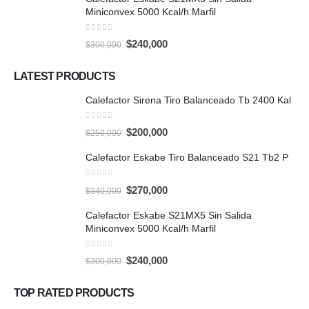
$340,000.
$270,000.
Miniconvex 5000 Kcal/h Marfil
0
out of 5
Original
Current
$
240,000
$
300,000
price
price
was:
is:
$300,000.
$240,000.
LATEST PRODUCTS
Calefactor Sirena Tiro Balanceado Tb 2400 Kal
0
out of 5
Original
Current
$
200,000
$
250,000
price
price
was:
is:
Calefactor Eskabe Tiro Balanceado S21 Tb2 P
$250,000.
$200,000.
0
out of 5
Original
Current
$
270,000
$
340,000
price
price
was:
is:
Calefactor Eskabe S21MX5 Sin Salida
$340,000.
$270,000.
Miniconvex 5000 Kcal/h Marfil
0
out of 5
Original
Current
$
240,000
$
300,000
price
price
was:
is:
$300,000.
$240,000.
TOP RATED PRODUCTS