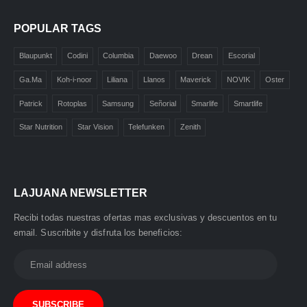
POPULAR TAGS
Blaupunkt
Codini
Columbia
Daewoo
Drean
Escorial
Ga.Ma
Koh-i-noor
Liliana
Llanos
Maverick
NOVIK
Oster
La Juana
🏪
Patrick
Rotoplas
Samsung
Señorial
Smarlife
Smartlife
Atención al Cliente
Star Nutrition
Star Vision
Telefunken
Zenith
🤖
¡Hola! 👋 Soy tu asistente virtual
de
La Juana
.
LAJUANA NEWSLETTER
¿En qué puedo ayudarte?
Recibi todas nuestras ofertas mas exclusivas y descuentos en tu
🛍️ Productos y precios
email. Suscribite y disfruta los beneficios:
📍 Ubicación y contacto
🚚 Envíos y pagos