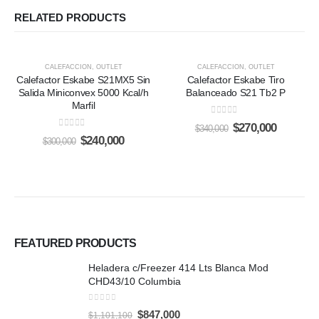
RELATED PRODUCTS
-20%
-21%
CALEFACCION
,
OUTLET
CALEFACCION
,
OUTLET
Calefactor Eskabe S21MX5 Sin
Calefactor Eskabe Tiro
Salida Miniconvex 5000 Kcal/h
Balanceado S21 Tb2 P
Marfil
0
out of 5
Original
Current
$
270,000
$
340,000
0
out of 5
price
price
Original
Current
$
240,000
$
300,000
was:
is:
price
price
$340,000.
$270,000
was:
is:
$300,000.
$240,000.
FEATURED PRODUCTS
Heladera c/Freezer 414 Lts Blanca Mod
CHD43/10 Columbia
0
out of 5
Original
Current
$
847,000
$
1,101,100