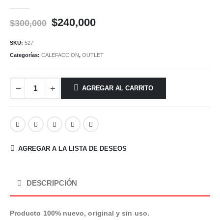
0
out of 5
Original
Current
$
240,000
$
300,000
price
price
was:
is:
SKU:
527
$300,000.
$240,000.
Categorías:
CALEFACCION
,
OUTLET
AGREGAR AL CARRITO
AGREGAR A LA LISTA DE DESEOS
DESCRIPCIÓN
Producto 100% nuevo, original y sin uso.