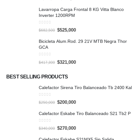
price
price
was:
is:
Lavarropa Carga Frontal 8 KG Vitta Blanco
$1,101,100.
$847,000.
Inverter 1200RPM
0
out of 5
Original
Current
$
525,000
$
682,500
price
price
was:
is:
Bicicleta Alum.Rod. 29 21V MTB Negra Thor
$682,500.
$525,000.
GCA
0
out of 5
Original
Current
$
321,000
$
417,300
price
price
was:
is:
$417,300.
$321,000.
BEST SELLING PRODUCTS
Calefactor Sirena Tiro Balanceado Tb 2400 Kal
0
out of 5
Original
Current
$
200,000
$
250,000
price
price
was:
is:
Calefactor Eskabe Tiro Balanceado S21 Tb2 P
$250,000.
$200,000.
0
out of 5
Original
Current
$
270,000
$
340,000
price
price
was:
is:
Calefactor Eskabe S21MX5 Sin Salida