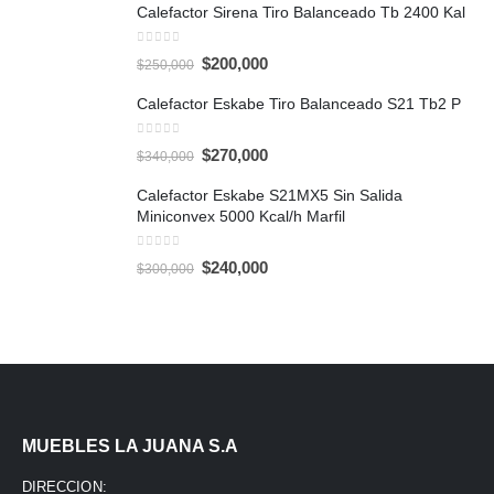
Calefactor Sirena Tiro Balanceado Tb 2400 Kal
0
out of 5
Original
Current
$
200,000
$
250,000
price
price
was:
is:
Calefactor Eskabe Tiro Balanceado S21 Tb2 P
$250,000.
$200,000.
0
out of 5
Original
Current
$
270,000
$
340,000
price
price
was:
is:
Calefactor Eskabe S21MX5 Sin Salida
$340,000.
$270,000.
Miniconvex 5000 Kcal/h Marfil
0
out of 5
Original
Current
$
240,000
$
300,000
price
price
was:
is:
$300,000.
$240,000.
MUEBLES LA JUANA S.A
DIRECCION: